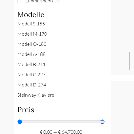
Zimmermann
(
0
)
Modelle
Modell S-155
Modell M-170
Modell O-180
Modell A-188
Modell B-211
Modell C-227
Modell D-274
Steinway Klaviere
Preis
€
0,00
—
€
64.700,00