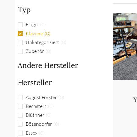
Typ
Flügel
(
0
)
Klaviere
(
0
)
Unkategorisiert
(
0
)
Zubehör
(
0
)
Andere Hersteller
Hersteller
August Förster
(
0
)
Y
Bechstein
(
0
)
Blüthner
(
0
)
Bösendorfer
(
0
)
Essex
(
0
)