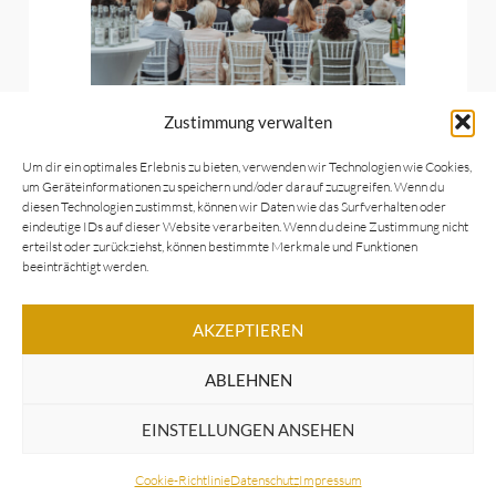
Zustimmung verwalten
16.09.23 - Steinway Artist
Um dir ein optimales Erlebnis zu bieten, verwenden wir Technologien wie Cookies,
Vladimir Mogilevsky
um Geräteinformationen zu speichern und/oder darauf zuzugreifen. Wenn du
diesen Technologien zustimmst, können wir Daten wie das Surfverhalten oder
eindeutige IDs auf dieser Website verarbeiten. Wenn du deine Zustimmung nicht
erteilst oder zurückziehst, können bestimmte Merkmale und Funktionen
beeinträchtigt werden.
(ABGESAGT) Konzert am
12.04.24 - Steinway Artist
AKZEPTIEREN
Maximilian Schairer
ABLEHNEN
EINSTELLUNGEN ANSEHEN
18.10.24 - Mr. Pianoman
"Thomas Krüger"
Cookie-Richtlinie
Datenschutz
Impressum