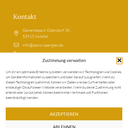
Kontakt
Gewerbepark Odendorf 38,
53913 Swisttal
info@piano-spengler.de
02255-9203699
Zustimmung verwalten
0179-5213317
Um dir ein optimales Erlebnis zu bieten, verwenden wir Technologien wie Cookies,
um Geräteinformationen zu speichern und/oder darauf zuzugreifen. Wenn du
Wir haben keine festen Öffnungszeiten! Eine kurze
diesen Technologien zustimmst, können wir Daten wie das Surfverhalten oder
Terminabsprache ist wünschenswert. Nennen Sie uns
eindeutige IDs auf dieser Website verarbeiten. Wenn du deine Zustimmung nicht
einfach über die genannten Kontaktmöglichkeiten Ihren
erteilst oder zurückziehst, können bestimmte Merkmale und Funktionen
beeinträchtigt werden.
Wunschtermin.
AKZEPTIEREN
MEIN KONTO
ABLEHNEN