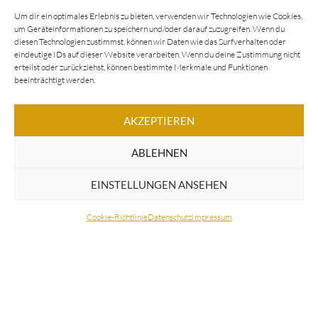
MEHR LESEN
Um dir ein optimales Erlebnis zu bieten, verwenden wir Technologien wie Cookies,
um Geräteinformationen zu speichern und/oder darauf zuzugreifen. Wenn du
diesen Technologien zustimmst, können wir Daten wie das Surfverhalten oder
eindeutige IDs auf dieser Website verarbeiten. Wenn du deine Zustimmung nicht
erteilst oder zurückziehst, können bestimmte Merkmale und Funktionen
beeinträchtigt werden.
AKZEPTIEREN
ABLEHNEN
EINSTELLUNGEN ANSEHEN
Cookie-Richtlinie
Datenschutz
Impressum
Passionierte Pianistinnen und Pianisten finden bei uns alles,
was das Musiker-Herz begehrt.
Bund Deutscher Klavierbauer e.V.