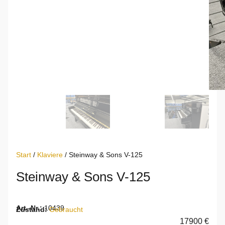
Start
/
Klaviere
/ Steinway & Sons V-125
Steinway & Sons V-125
Art.-Nr.:
10439
Zustand:
Gebraucht
17900 €