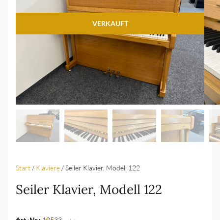
VERKAUFT
Start
/
Klaviere
/ Seiler Klavier, Modell 122
Seiler Klavier, Modell 122
Art.-Nr.:
10533