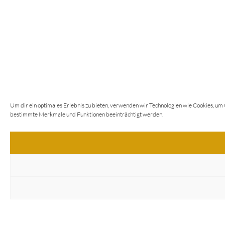
Um dir ein optimales Erlebnis zu bieten, verwenden wir Technologien wie Cookies, um
bestimmte Merkmale und Funktionen beeinträchtigt werden.