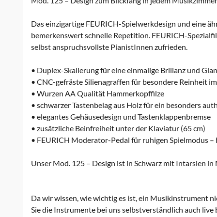
Mod. 125 – Design zum Blickfang in jedem Musikzimmer
Das einzigartige FEURICH-Spielwerkdesign und eine ähn
bemerkenswert schnelle Repetition. FEURICH-Spezialfilz
selbst anspruchsvollste PianistInnen zufrieden.
• Duplex-Skalierung für eine einmalige Brillanz und Gla
• CNC-gefräste Silienagraffen für besondere Reinheit 
• Wurzen AA Qualität Hammerkopffilze
• schwarzer Tastenbelag aus Holz für ein besonders auth
• elegantes Gehäusedesign und Tastenklappenbremse
• zusätzliche Beinfreiheit unter der Klaviatur (65 cm)
• FEURICH Moderator-Pedal für ruhigen Spielmodus – b
Unser Mod. 125 – Design ist in Schwarz mit Intarsien i
Da wir wissen, wie wichtig es ist, ein Musikinstrument n
Sie die Instrumente bei uns selbstverständlich auch live