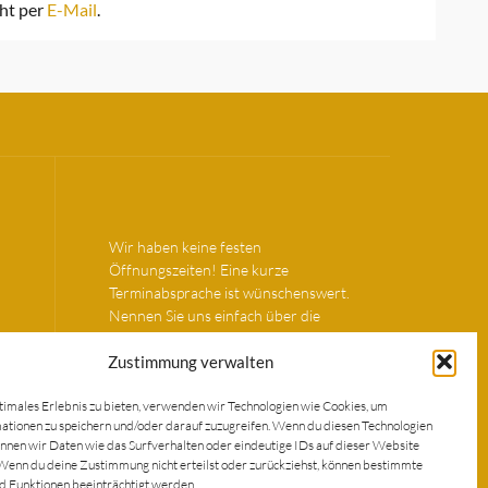
cht per
E-Mail
.
Wir haben keine festen
Öffnungszeiten! Eine kurze
Terminabsprache ist wünschenswert.
Nennen Sie uns einfach über die
genannten Kontaktmöglichkeiten Ihren
Wunschtermin.
Zustimmung verwalten
timales Erlebnis zu bieten, verwenden wir Technologien wie Cookies, um
MEIN KONTO
tionen zu speichern und/oder darauf zuzugreifen. Wenn du diesen Technologien
nnen wir Daten wie das Surfverhalten oder eindeutige IDs auf dieser Website
Wenn du deine Zustimmung nicht erteilst oder zurückziehst, können bestimmte
 Funktionen beeinträchtigt werden.