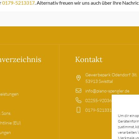
r
0179-5213317
. Alternativ freuen wir uns auch über Ihre Nachri
nverzeichnis
Kontakt
Gewerbepark Odendorf 38,
53913 Swisttal
info@piano-spengler.de
Leistungen
02255-9203699
0179-5213317
& Sons
Um dir ein op
Geräteinforma
htlinie (EU)
zustimmst, kö
tungen
verarbeiten. 
Merkmale und