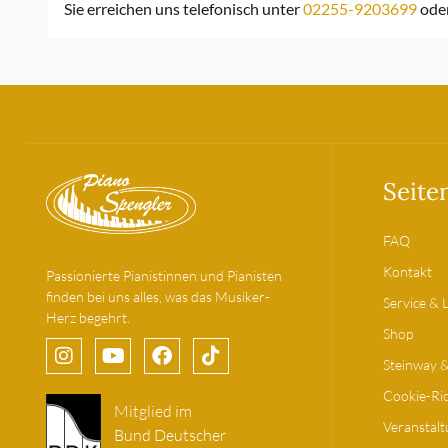
Sie erreichen uns telefonisch unter
02255-9203699
ode
Seite
FAQ
Kontakt
Passionierte Pianistinnen und Pianisten
finden bei uns alles, was das Musiker-
Service & 
Herz begehrt.
Shop
Steinway 
Cookie-Ric
Mitglied im
Veranstal
Bund Deutscher