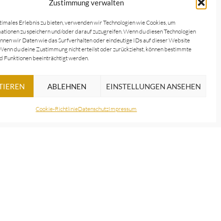
Zustimmung verwalten
mmenarbeiten, um sicherzustellen, dass das
timales Erlebnis zu bieten, verwenden wir Technologien wie Cookies, um
tionen zu speichern und/oder darauf zuzugreifen. Wenn du diesen Technologien
nnen wir Daten wie das Surfverhalten oder eindeutige IDs auf dieser Website
Wenn du deine Zustimmung nicht erteilst oder zurückziehst, können bestimmte
 Funktionen beeinträchtigt werden.
 Termin für die Begutachtung Ihres Instruments
ie sich auf unsere Expertise, um Klarheit über
TIEREN
ABLEHNEN
EINSTELLUNGEN ANSEHEN
Cookie-Richtlinie
Datenschutz
Impressum
Wir haben keine festen
Öffnungszeiten! Eine kurze