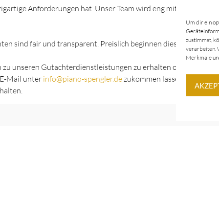
nzigartige Anforderungen hat. Unser Team wird eng mit Ihnen zusa
Um dir ein op
Geräteinforma
zustimmst, kö
en sind fair und transparent. Preislich beginnen diese bei 55 €.
verarbeiten. 
Merkmale und
 zu unseren Gutachterdienstleistungen zu erhalten oder um einen
 E-Mail unter
info@piano-spengler.de
zukommen lassen. Verlassen S
AKZEP
halten.
nverzeichnis
Kontakt
Gewerbepark Odendorf 38,
53913 Swisttal