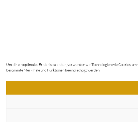
Um dir ein optimales Erlebnis zu bieten, verwenden wir Technologien wie Cookies, um
bestimmte Merkmale und Funktionen beeinträchtigt werden.