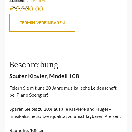
Zustand:
Gebraucht
€ 4.750,00
€ 3.900,00
TERMIN VEREINBAREN
Beschreibung
Sauter Klavier, Modell 108
Feiern Sie mit uns 20 Jahre musikalische Leidenschaft
bei Piano Spengler!
Sparen Sie bis zu 20% auf alle Klaviere und Flügel –
musikalische Spitzenqualität zu unschlagbaren Preisen.
Bauhöhe: 108 cm