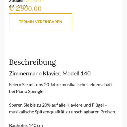
Zustand:
Gebraucht
€ 3.400,00
€ 2.900,00
TERMIN VEREINBAREN
Beschreibung
Zimmermann Klavier, Modell 140
Feiern Sie mit uns 20 Jahre musikalische Leidenschaft
bei Piano Spengler!
Sparen Sie bis zu 20% auf alle Klaviere und Flügel –
musikalische Spitzenqualität zu unschlagbaren Preisen.
Bauhöhe: 140 cm