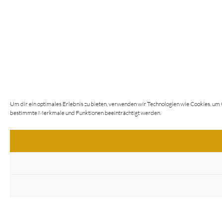
Um dir ein optimales Erlebnis zu bieten, verwenden wir Technologien wie Cookies, um
bestimmte Merkmale und Funktionen beeinträchtigt werden.