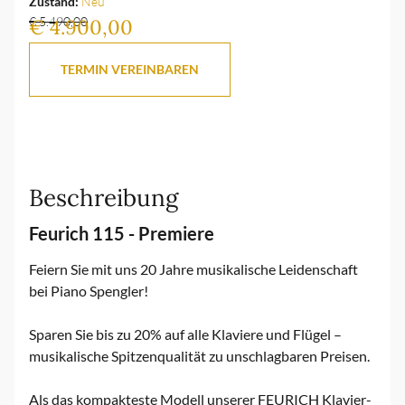
Zustand:
Neu
€ 5.490,00
€ 4.900,00
TERMIN VEREINBAREN
Beschreibung
Feurich 115 - Premiere
Feiern Sie mit uns 20 Jahre musikalische Leidenschaft
bei Piano Spengler!
Sparen Sie bis zu 20% auf alle Klaviere und Flügel –
musikalische Spitzenqualität zu unschlagbaren Preisen.
Als das kompakteste Modell unserer FEURICH Klavier-