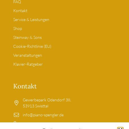
FAQ
Kontakt
Service & Leistungen
Shop
Steinway & Sons
Cookie-Richtlinie (EU)
Veranstaltungen
Klavier-Ratgeber
Kontakt
Gewerbepark Odendorf 38,
53913 Swisttal
info@piano-spengler.de
02255-9203699