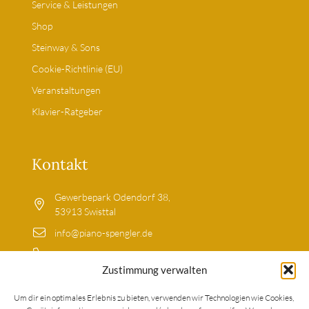
Service & Leistungen
Shop
Steinway & Sons
Cookie-Richtlinie (EU)
Veranstaltungen
Klavier-Ratgeber
Kontakt
Gewerbepark Odendorf 38,
53913 Swisttal
info@piano-spengler.de
02255-9203699
Zustimmung verwalten
0179-5213317
Um dir ein optimales Erlebnis zu bieten, verwenden wir Technologien wie Cookies,