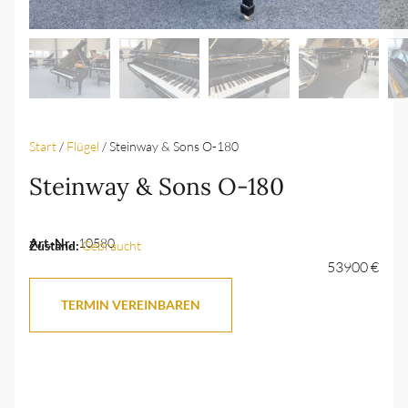
Start
/
Flügel
/ Steinway & Sons O-180
Steinway & Sons O-180
Art.-Nr.:
10580
Zustand:
Gebraucht
53900 €
TERMIN VEREINBAREN