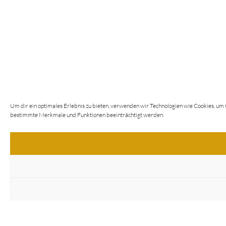
Um dir ein optimales Erlebnis zu bieten, verwenden wir Technologien wie Cookies, um
bestimmte Merkmale und Funktionen beeinträchtigt werden.