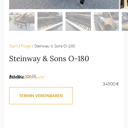
Start
/
Flügel
/ Steinway & Sons O-180
Steinway & Sons O-180
Art.-Nr.:
10635
Zustand:
Gebraucht
34500 €
TERMIN VEREINBAREN