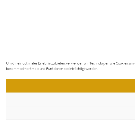
Um dir ein optimales Erlebnis zu bieten, verwenden wir Technologien wie Cookies, um
bestimmte Merkmale und Funktionen beeinträchtigt werden.