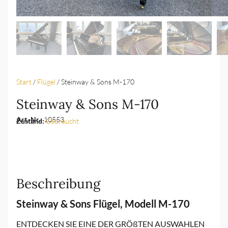
Start
/
Flügel
/ Steinway & Sons M-170
Steinway & Sons M-170
Art.-Nr.:
10553
Zustand:
Gebraucht
Beschreibung
Steinway & Sons Flügel, Modell M-170
ENTDECKEN SIE EINE DER GRÖßTEN AUSWAHLEN