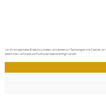
Um dir ein optimales Erlebnis zu bieten, verwenden wir Technologien wie Cookies, um
bestimmte Merkmale und Funktionen beeinträchtigt werden.