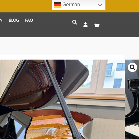
German
N
BLOG
FAQ
ns M-170
Sons M-170
33900 €
TERMIN VEREINBAREN