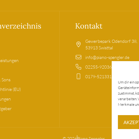
nverzeichnis
Kontakt
Gewerbepark Odendorf 38,
53913 Swisttal
info@piano-spengler.de
Leistungen
02255-9203699
0179-5213317
& Sons
Um dir ein op
Geräteinforma
htlinie (EU)
zustimmst, kö
tungen
verarbeiten. 
Merkmale und
tgeber
AKZEP
© 2026
Piano Spengler