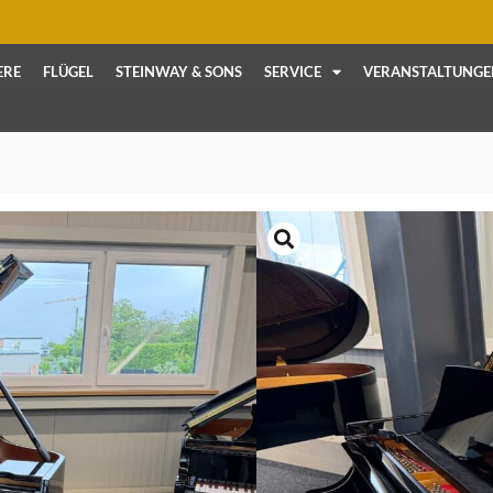
ERE
FLÜGEL
STEINWAY & SONS
SERVICE
VERANSTALTUNGE
Start
/
Flügel
/ Steinway & So
Steinway & 
Art.-Nr.:
10629
Zustand:
Gebraucht