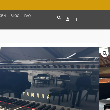
GEN
BLOG
FAQ
X
: Schwarz poliert
Farbe
ücksetzen