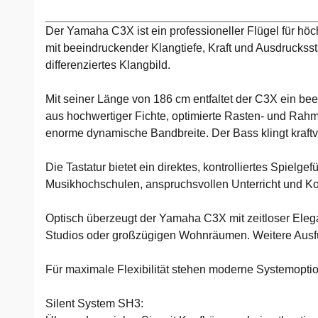
Der Yamaha C3X ist ein professioneller Flügel für höc
mit beeindruckender Klangtiefe, Kraft und Ausdruckss
differenziertes Klangbild.
Mit seiner Länge von 186 cm entfaltet der C3X ein b
aus hochwertiger Fichte, optimierte Rasten- und Rah
enorme dynamische Bandbreite. Der Bass klingt kraftvol
Die Tastatur bietet ein direktes, kontrolliertes Spielge
Musikhochschulen, anspruchsvollen Unterricht und K
Optisch überzeugt der Yamaha C3X mit zeitloser Elegan
Studios oder großzügigen Wohnräumen. Weitere Ausfüh
Für maximale Flexibilität stehen moderne Systemopti
Silent System SH3: