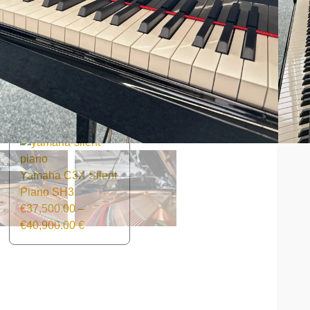
TERMIN VEREINBAREN
Yamaha C3X Silent
Piano SH3
€
37,500.00
–
€
40,900.00
€