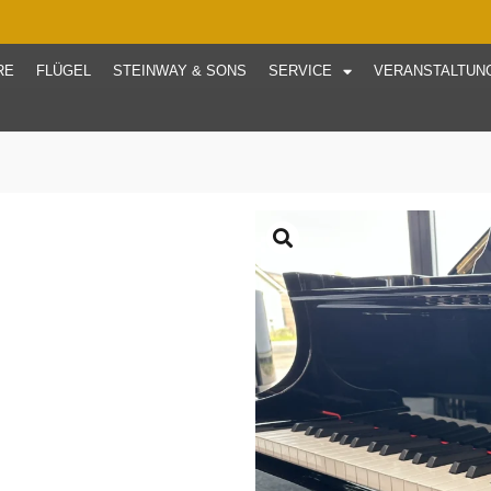
RE
FLÜGEL
STEINWAY & SONS
SERVICE
VERANSTALTUN
Start
/
Flügel
/ Yamaha C3X
Yamaha C3
Zur