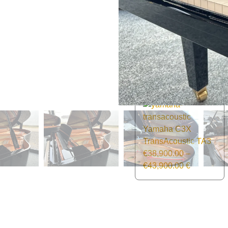
€
31,900.00
€
31,900.00
–
€
34,900.00
Zustand:
Neu
Weitere Ausführungen:
Yamaha C3X
TransAcoustic TA3
€
38,900.00
–
€
43,900.00
€