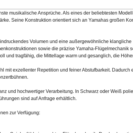
hste musikalische Ansprüche. Als eines der beliebtesten Modell
tärke. Seine Konstruktion orientiert sich an Yamahas großen K
eeindruckendes Volumen und eine außergewöhnliche klangliche
menkonstruktionen sowie die präzise Yamaha-Flügelmechanik so
l und tragfähig, die Mittellage warm und gesanglich, die Höhen b
fühl mit exzellenter Repetition und feiner Abstufbarkeit. Dadurch 
onzertbühnen.
z und hochwertiger Verarbeitung. In Schwarz oder Weiß poliert 
rungen sind auf Anfrage erhältlich.
onen zur Verfügung: