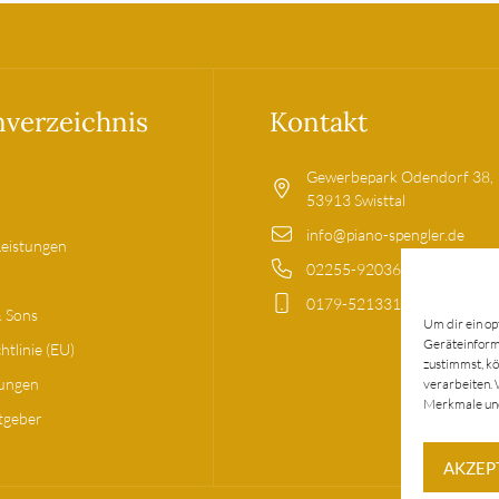
nverzeichnis
Kontakt
Gewerbepark Odendorf 38,
53913 Swisttal
info@piano-spengler.de
Leistungen
02255-9203699
0179-5213317
& Sons
Um dir ein op
Geräteinforma
htlinie (EU)
zustimmst, kö
tungen
verarbeiten. 
Merkmale und
tgeber
AKZEP