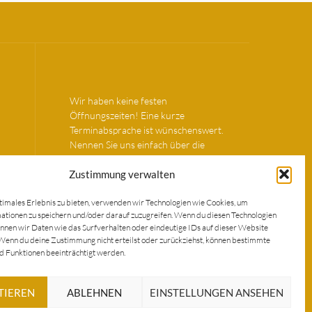
Wir haben keine festen
Öffnungszeiten! Eine kurze
Terminabsprache ist wünschenswert.
Nennen Sie uns einfach über die
genannten Kontaktmöglichkeiten Ihren
Wunschtermin.
Zustimmung verwalten
timales Erlebnis zu bieten, verwenden wir Technologien wie Cookies, um
MEIN KONTO
tionen zu speichern und/oder darauf zuzugreifen. Wenn du diesen Technologien
nnen wir Daten wie das Surfverhalten oder eindeutige IDs auf dieser Website
Wenn du deine Zustimmung nicht erteilst oder zurückziehst, können bestimmte
 Funktionen beeinträchtigt werden.
TIEREN
ABLEHNEN
EINSTELLUNGEN ANSEHEN