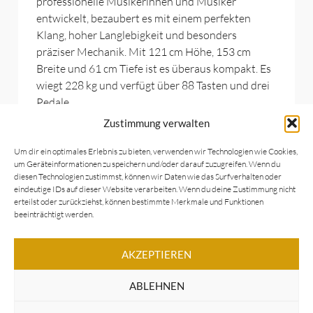
professionelle Musikerinnen und Musiker
entwickelt, bezaubert es mit einem perfekten
Klang, hoher Langlebigkeit und besonders
präziser Mechanik. Mit 121 cm Höhe, 153 cm
Breite und 61 cm Tiefe ist es überaus kompakt. Es
wiegt 228 kg und verfügt über 88 Tasten und drei
Pedale.
Zustimmung verwalten
Wir haben immer eine Auswahl liebevoll
restaurierter, gebrauchter Yamaha-U1-Klaviere in
Um dir ein optimales Erlebnis zu bieten, verwenden wir Technologien wie Cookies,
um Geräteinformationen zu speichern und/oder darauf zuzugreifen. Wenn du
unserem Klavierhaus, die Sie auch gern Probe
diesen Technologien zustimmst, können wir Daten wie das Surfverhalten oder
spielen können. Bei uns dürfen Sie neben einer
eindeutige IDs auf dieser Website verarbeiten. Wenn du deine Zustimmung nicht
umfassenden Beratung auch eine Vielzahl von
erteilst oder zurückziehst, können bestimmte Merkmale und Funktionen
beeinträchtigt werden.
zusätzlichen Serviceleistungen erwarten. So
liefern wir Ihnen beispielsweise jedes bei uns
gekaufte Klavier direkt zu Ihnen nach Hause.
AKZEPTIEREN
Sogar weltweit!
ABLEHNEN
Unser Leistungsspektrum im Überblick: