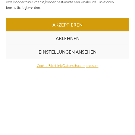
erteilst oder zurückziehst, können bestimmte Merkmale und Funktionen
FAQ
beeinträchtigt werden.
Kontakt
Service & Leistungen
AKZEPTIEREN
Shop
ABLEHNEN
Steinway & Sons
EINSTELLUNGEN ANSEHEN
Cookie-Richtlinie (EU)
Veranstaltungen
Cookie-Richtlinie
Datenschutz
Impressum
Klavier-Ratgeber
Kontakt
Gewerbepark Odendorf 38,
53913 Swisttal
info@piano-spengler.de
02255-9203699