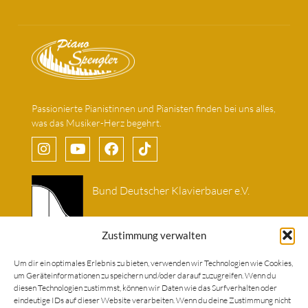
Passionierte Pianistinnen und Pianisten finden bei uns alles,
was das Musiker-Herz begehrt.
Bund Deutscher Klavierbauer e.V.
Zustimmung verwalten
Um dir ein optimales Erlebnis zu bieten, verwenden wir Technologien wie Cookies,
um Geräteinformationen zu speichern und/oder darauf zuzugreifen. Wenn du
Seitenverzeichnis
diesen Technologien zustimmst, können wir Daten wie das Surfverhalten oder
eindeutige IDs auf dieser Website verarbeiten. Wenn du deine Zustimmung nicht