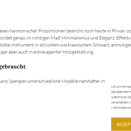
essen harmonischer Proportionen besticht noch heute in Privat-
rbindet genau im richtigen Maß Minimalismus und Eleganz. Effektv
elobte Instrument in stilvollem wie klassischem Schwarz, anmutig
lügel aber auch in extravaganter Holzgestaltung.
 gebraucht
Piano Spengler unterschiedliche Modelle namhafter internationaler 
Um dir ein op
Geräteinforma
zustimmst, kö
verarbeiten. 
Merkmale und
AKZEP