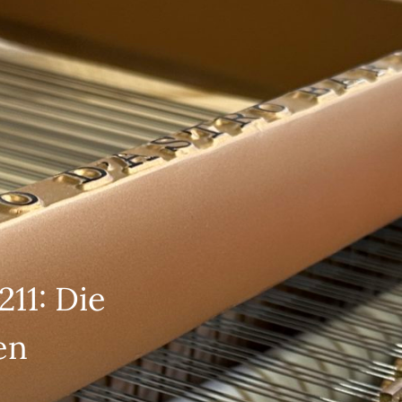
11: Die
en