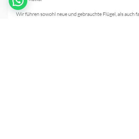
Wir führen sowohl neue und gebrauchte Flügel, als auch 
wir gebrauchte Pianos in aufwendiger und detaillierter H
Ersatzteile von Steinway, Renner, Röslau und anderen. Sie
Flügel unterscheiden lässt. All unsere Instrumente befind
Egal, ob neu oder gebraucht: Bei uns erhalten Sie nicht 
verwenden unsere kompetenten Klavierstimmer nur eine S
uns nur Arbeiten in allerhöchster Qualität erwarten.
Insbesondere unsere gebrauchten Steinway-Flügel erfreuen 
Klaviere des Traditionsherstellers besticht auch er durch
deshalb nicht, bei uns verschiedene Instrumente des Stei
Suchen Sie nach einem hochwertigen Flügel und sind von d
Flügeln und Klavieren vergleichen. Besuchen Sie uns in S
Wunschinstrument beraten. Wir bieten Ihnen nicht nur d