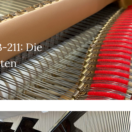
-211: Die
ten