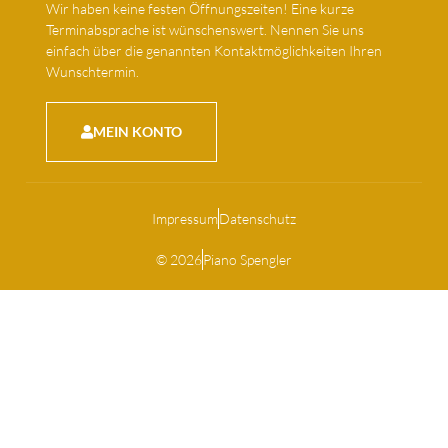
Wir haben keine festen Öffnungszeiten! Eine kurze
Terminabsprache ist wünschenswert. Nennen Sie uns
einfach über die genannten Kontaktmöglichkeiten Ihren
Wunschtermin.
MEIN KONTO
Impressum
Datenschutz
© 2026
Piano Spengler