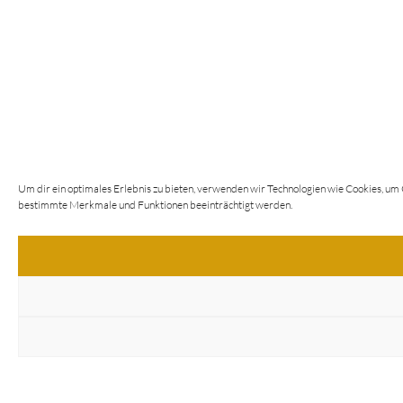
Um dir ein optimales Erlebnis zu bieten, verwenden wir Technologien wie Cookies, um
bestimmte Merkmale und Funktionen beeinträchtigt werden.