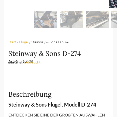
Start
/
Flügel
/ Steinway & Sons D-274
Steinway & Sons D-274
Art.-Nr.:
10538
Zustand:
Gebraucht
Beschreibung
Steinway & Sons Flügel, Modell D-274
ENTDECKEN SIE EINE DER GRÖßTEN AUSWAHLEN