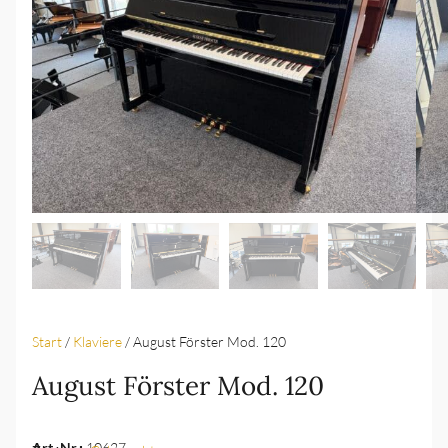
Start
/
Klaviere
/ August Förster Mod. 120
August Förster Mod. 120
Art.-Nr.:
10627