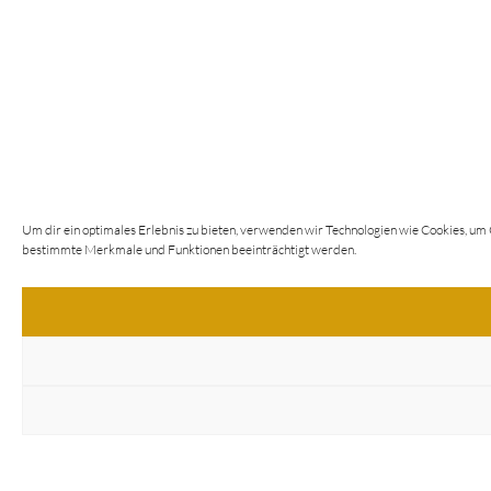
Um dir ein optimales Erlebnis zu bieten, verwenden wir Technologien wie Cookies, um
bestimmte Merkmale und Funktionen beeinträchtigt werden.