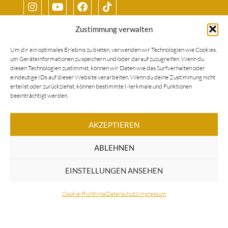
Zustimmung verwalten
Bund Deutscher Klavierbauer e.V.
Um dir ein optimales Erlebnis zu bieten, verwenden wir Technologien wie Cookies,
um Geräteinformationen zu speichern und/oder darauf zuzugreifen. Wenn du
diesen Technologien zustimmst, können wir Daten wie das Surfverhalten oder
eindeutige IDs auf dieser Website verarbeiten. Wenn du deine Zustimmung nicht
erteilst oder zurückziehst, können bestimmte Merkmale und Funktionen
beeinträchtigt werden.
Seitenverzeichnis
AKZEPTIEREN
FAQ
ABLEHNEN
Kontakt
Service & Leistungen
EINSTELLUNGEN ANSEHEN
Shop
Cookie-Richtlinie
Datenschutz
Impressum
Steinway & Sons
Cookie-Richtlinie (EU)