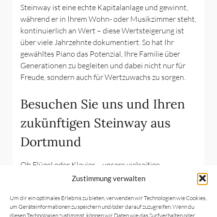
Steinway ist eine echte Kapitalanlage und gewinnt,
während er in Ihrem Wohn- oder Musikzimmer steht,
kontinuierlich an Wert – diese Wertsteigerung ist
über viele Jahrzehnte dokumentiert. So hat Ihr
gewähltes Piano das Potenzial, Ihre Familie über
Generationen zu begleiten und dabei nicht nur für
Freude, sondern auch für Wertzuwachs zu sorgen.
Besuchen Sie uns und Ihren
zukünftigen Steinway aus
Dortmund
Ob Flügel oder Klavier – unsere vielseitige
Modellpalette an gebrauchten und gegebenenfalls
Zustimmung verwalten
generalüberholten Steinway-Pianos lässt keine
Um dir ein optimales Erlebnis zu bieten, verwenden wir Technologien wie Cookies,
Wünsche offen. Unsere Webseite bietet Ihnen einen
um Geräteinformationen zu speichern und/oder darauf zuzugreifen. Wenn du
umfassenden Überblick über unser Angebot. Sollten
diesen Technologien zustimmst, können wir Daten wie das Surfverhalten oder