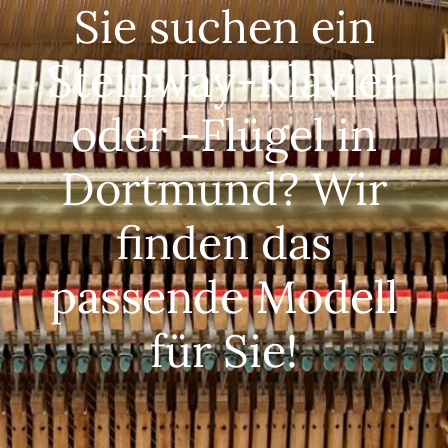
Sie suchen ein
Steinway-Klavier
oder -Flügel in
Dortmund? Wir
finden das
passende Modell
für Sie!