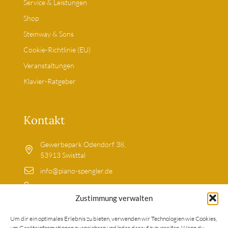
Service & Leistungen
Shop
Steinway & Sons
Cookie-Richtlinie (EU)
Veranstaltungen
Klavier-Ratgeber
Kontakt
Gewerbepark Odendorf 38,
53913 Swisttal
info@piano-spengler.de
02255-9203699
Zustimmung verwalten
0179-5213317
Um dir ein optimales Erlebnis zu bieten, verwenden wir Technologien wie Cookies,
um Geräteinformationen zu speichern und/oder darauf zuzugreifen. Wenn du